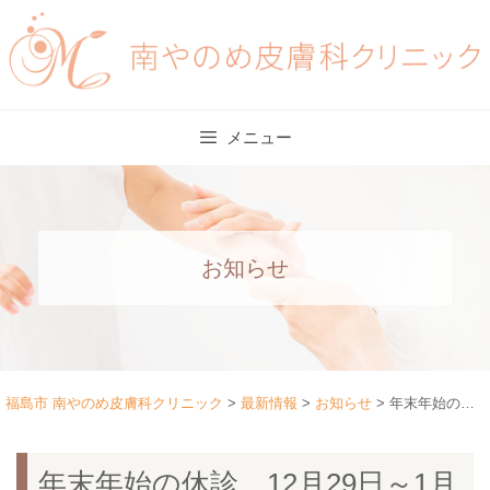
Skip
to
content
メニュー
お知らせ
福島市 南やのめ皮膚科クリニック
>
最新情報
>
お知らせ
>
年末年始の休診 12月29日～1月4日
年末年始の休診 12月29日～1月