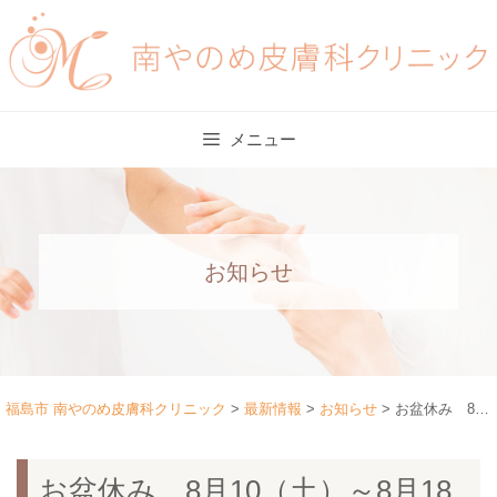
Skip
to
content
メニュー
お知らせ
福島市 南やのめ皮膚科クリニック
>
最新情報
>
お知らせ
>
お盆休み 8月10（土）～8月18日（日）
お盆休み 8月10（土）～8月18