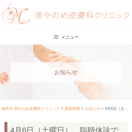
Skip
to
content
メニュー
お知らせ
福島市 南やのめ皮膚科クリニック
>
最新情報
>
お知らせ
>
4月6日（土曜日） 臨時休診です
4月6日（土曜日） 臨時休診で